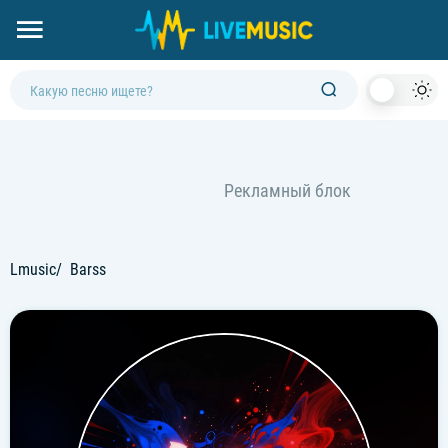
Dark
Mod
Lmusic
Barss