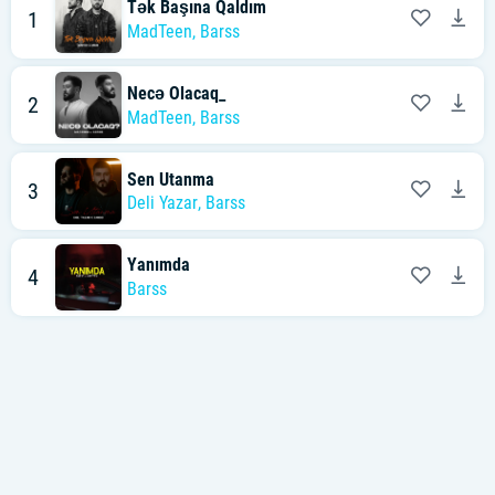
Tək Başına Qaldım
1
MadTeen
,
Barss
Necə Olacaq_
2
MadTeen
,
Barss
Sen Utanma
3
Deli Yazar
,
Barss
Yanımda
4
Barss