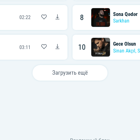
Sona Qədər
8
02:22
Sarkhan
Gece Olsun
10
03:11
Sinan Akçıl
,
S
Загрузить ещё