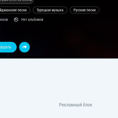
йджанские песни
Турецкая музыка
Русские песни
реков
Нет альбомов
лушать