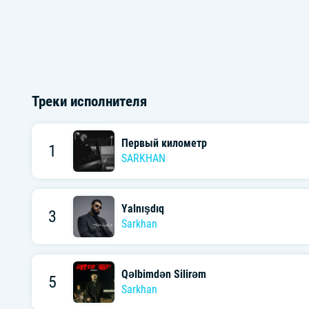
Треки исполнителя
Первый километр
1
SARKHAN
Yalnışdıq
3
Sarkhan
Qəlbimdən Silirəm
5
Sarkhan