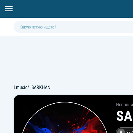
Lmusic
SARKHAN
Исполни
SA
27 