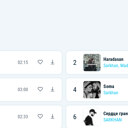
Haradasan
2
02:15
Sarkhan
,
Mad
Səma
4
03:00
Sarkhan
Сердце гран
6
02:33
SARKHAN