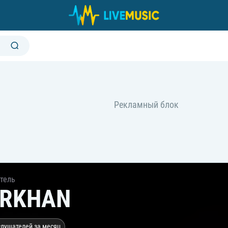
тель
RKHAN
слушателей за месяц