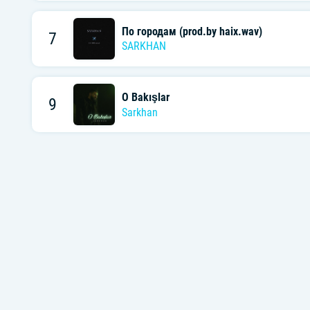
По городам (prod.by haix.wav)
7
SARKHAN
O Bakışlar
9
Sarkhan