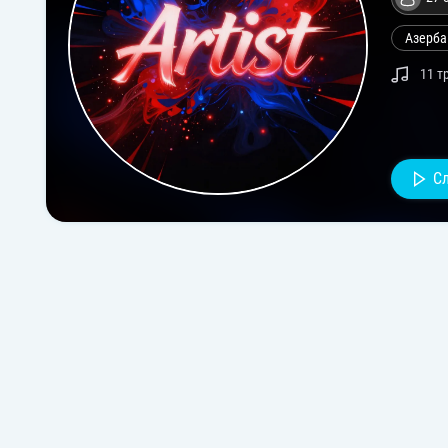
Азерба
11 т
С