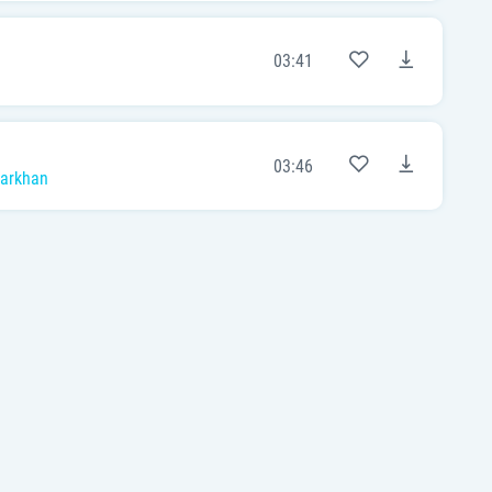
03:41
03:46
arkhan