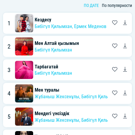
ПО ДАТЕ
По популярности
Кездесу
1
Бибігүл Қилымхан
,
Ермек Меденов
Мен Алтай қызымын
2
Бибігүл Қилымхан
Тарбағатай
3
Бибігүл Қилымхан
Мен туралы
4
Жұбаныш Жексенұлы
,
Бибігүл Қилымхан
Мендегі үнсіздік
5
Жұбаныш Жексенұлы
,
Бибігүл Қилымхан