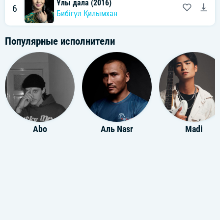
Ұлы дала (2016)
6
Бибігүл Қилымхан
Популярные исполнители
Abo
Аль Nasr
Madi