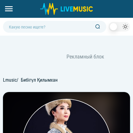
Dark
Mod
Lmusic
Бибігүл Қилымхан