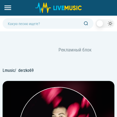
Dark
Mod
Lmusic
derzko69