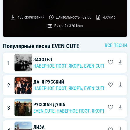
430
скачиваний
Длительность -
02:00
4.69Mb
Битрейт
320 kb/s
Популярные песни
EVEN CUTE
ВСЕ ПЕСНИ
ЗАХОТЕЛ
1
НАВЕРНОЕ ПОЭТ
,
ЯКОРЪ
,
EVEN CUTE
ДА, Я РУССКИЙ
2
НАВЕРНОЕ ПОЭТ
,
ЯКОРЪ
,
EVEN CUTE
,
Ernest Merk
РУССКАЯ ДУША
3
EVEN CUTE
,
НАВЕРНОЕ ПОЭТ
,
ЯКОРЪ
,
DERZK069
ЛИЗА