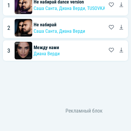
Не набирай dance version
1
Саша Санта
,
Диана Верди
,
TUSOVKA
Не набирай
2
Саша Санта
,
Диана Верди
Между нами
3
Диана Верди