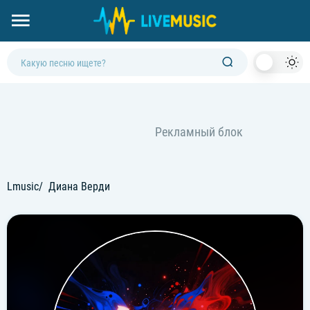
Dark
Mod
Lmusic
Диана Верди