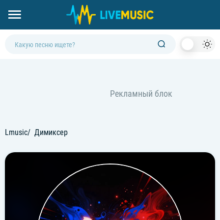
Dark
Mod
Lmusic
Димиксер