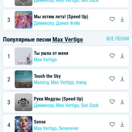
Димиксер
,
Max Vertigo
,
Sun Duck
Мы хотим лета! (Speed Up)
3
Димиксер
,
Данил Фэйк
Популярные песни
Max Vertigo
ВСЕ ПЕСНИ
Ты ушла от меня
1
Max Vertigo
Touch the Sky
2
Maxong
,
Max Vertigo
,
mxng
Руки Медузы (Speed Up)
3
Димиксер
,
Max Vertigo
,
Sun Duck
Sense
4
Max Vertigo
,
Sevenever