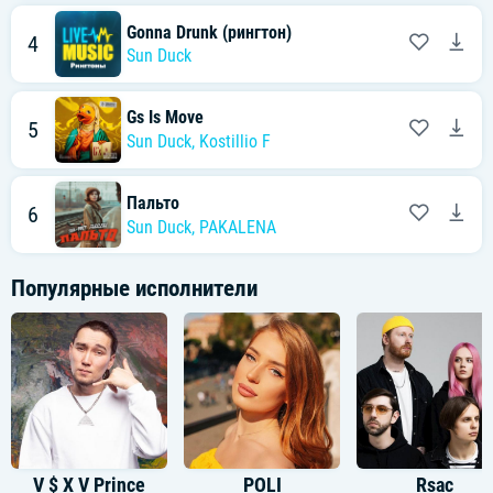
Gonna Drunk (рингтон)
4
Sun Duck
Gs Is Move
5
Sun Duck
,
Kostillio F
Пальто
6
Sun Duck
,
PAKALENA
Популярные исполнители
V $ X V Prince
POLI
Rsac