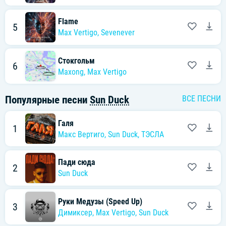
Flame
5
Max Vertigo
,
Sevenever
Стокгольм
6
Maxong
,
Max Vertigo
Популярные песни
Sun Duck
ВСЕ ПЕСНИ
Галя
1
Макс Вертиго
,
Sun Duck
,
ТЭСЛА
Пади сюда
2
Sun Duck
Руки Медузы (Speed Up)
3
Димиксер
,
Max Vertigo
,
Sun Duck