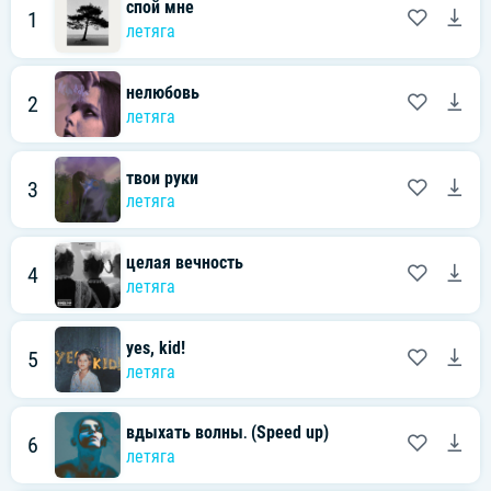
спой мне
1
летяга
нелюбовь
2
летяга
твои руки
3
летяга
целая вечность
4
летяга
yes, kid!
5
летяга
вдыхать волны․ (Speed up)
6
летяга