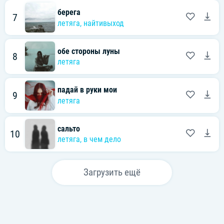
берега
7
летяга
,
найтивыход
обе стороны луны
8
летяга
падай в руки мои
9
летяга
сальто
10
летяга
,
в чем дело
Загрузить ещё