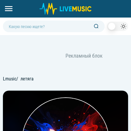
Dark
Mod
Lmusic
летяга