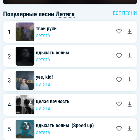
Популярные песни
Летяга
ВСЕ ПЕСНИ
твои руки
1
летяга
вдыхать волны
2
летяга
yes, kid!
3
летяга
целая вечность
4
летяга
вдыхать волны․ (Speed up)
5
летяга