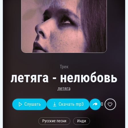
Трек
летяга - нелюбовь
летяга
Слушать
Скачать mp3
0
Русские песни
Инди