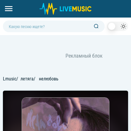
Dark
Mod
Lmusic
летяга
нелюбовь