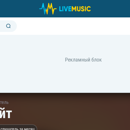
тель
йт
 слушатель за месяц