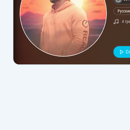
Русски
4 тр
С