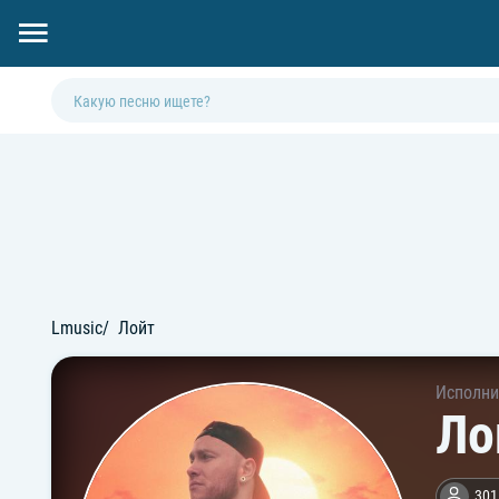
Lmusic
Лойт
Исполни
Ло
301