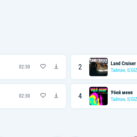
Land Cruiser
2
02:30
Тайпан
,
IL'GI
Убей меня
4
02:30
Тайпан
,
IL'GI