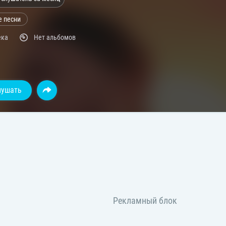
е песни
ека
Нет альбомов
лушать