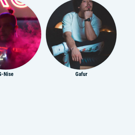
G-Nise
Gafur