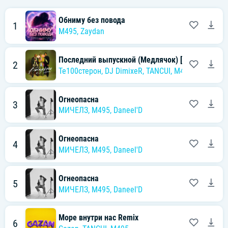
Обниму без повода
1
M495
,
Zaydan
Последний выпускной (Медлячок) [Remix]
2
Те100стерон
,
DJ DimixeR
,
TANCUI
,
M495
Огнеопасна
3
МИЧЕЛЗ
,
M495
,
Daneel'D
Огнеопасна
4
МИЧЕЛЗ
,
M495
,
Daneel'D
Огнеопасна
5
МИЧЕЛЗ
,
M495
,
Daneel'D
Море внутри нас Remix
6