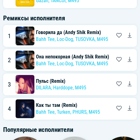
Gazan
,
TANCUI
,
M495
Ремиксы исполнителя
Говорила да (Andy Shik Remix)
1
Bahh Tee
,
Loc-Dog
,
TUSOVKA
,
M495
Она непокорная (Andy Shik Remix)
2
Bahh Tee
,
Loc-Dog
,
TUSOVKA
,
M495
Пульс (Remix)
3
DILARA
,
Harddope
,
M495
Как ты там (Remix)
4
Bahh Tee
,
Turken
,
PHURS
,
M495
Популярные исполнители