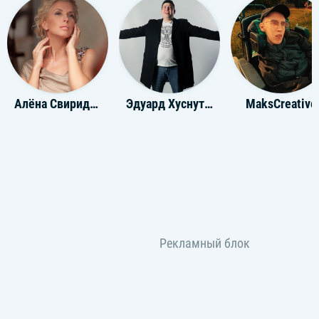
Алёна Свиридова
Эдуард Хуснутдинов
MaksCreative