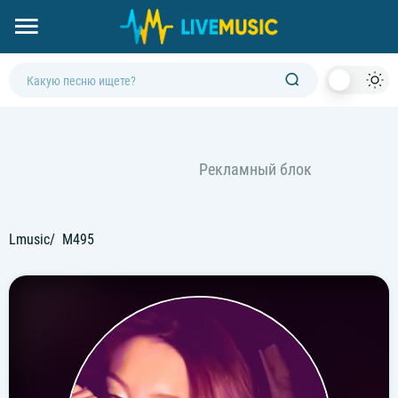
Dark
Mod
Lmusic
M495