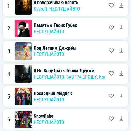
Я поворачиваю вспять
1
KseroN
,
НЕСЛУШАЙЭТО
Память о Твоих Губах
2
НЕСЛУШАЙЭТО
Под Летним Дождём
3
НЕСЛУШАЙЭТО
Я Не Хочу Быть Твоим Другом
4
НЕСЛУШАЙЭТО
,
ЗАВТРА БРОШУ
,
KseroN
Последний Медляк
5
НЕСЛУШАЙЭТО
Snowflake
6
НЕСЛУШАЙЭТО