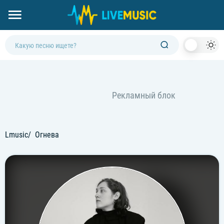
Dark
Mod
Lmusic
Огнева