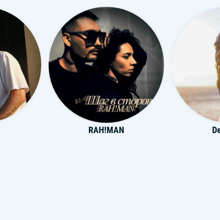
RAH!MAN
De