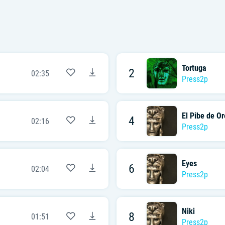
Tortuga
2
02:35
Press2p
El Pibe de Or
4
02:16
Press2p
Eyes
6
02:04
Press2p
Niki
8
01:51
Press2p