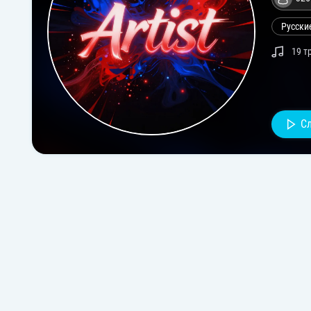
Русски
19 т
С