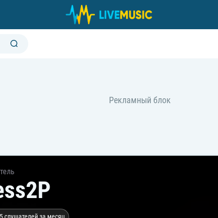
тель
ess2P
5 слушателей за месяц