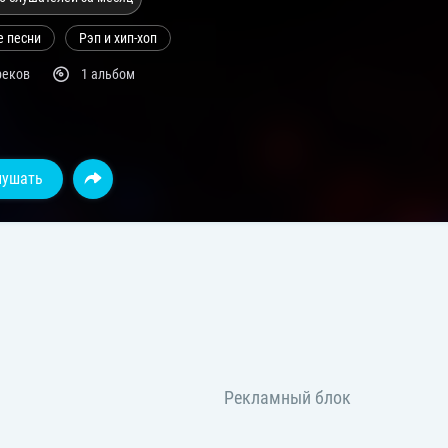
е песни
Рэп и хип-хоп
реков
1 альбом
лушать