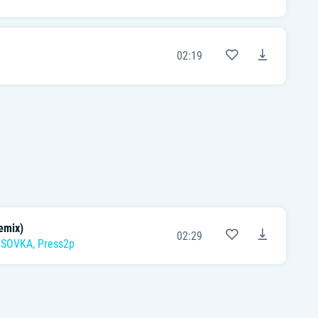
02:19
emix)
02:29
USOVKA
,
Press2p