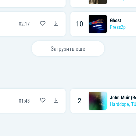
Ghost
10
02:17
Press2p
Загрузить ещё
John Muir (R
2
01:48
Harddope
,
T