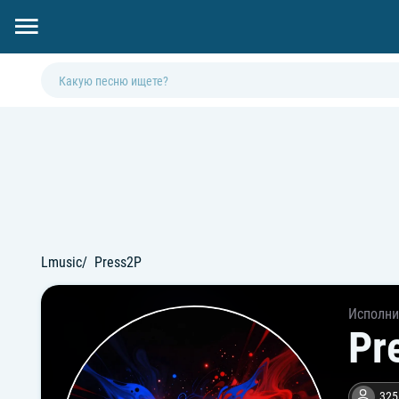
Lmusic
Press2P
Исполни
Pr
325