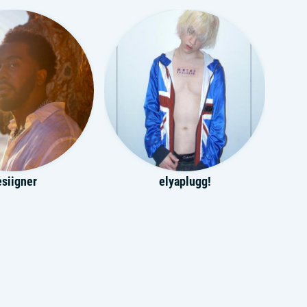
siigner
elyaplugg!