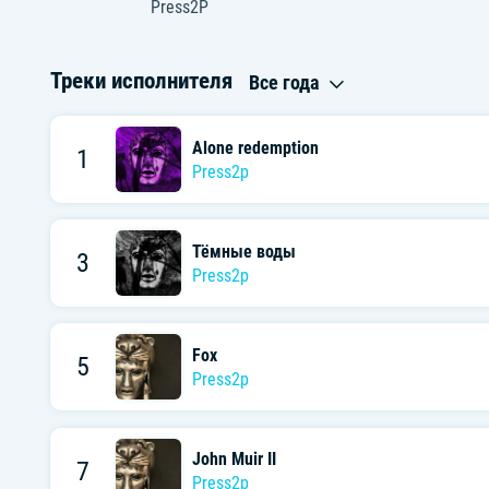
Press2P
Треки исполнителя
Все года
Alone redemption
1
Press2p
Тёмные воды
3
Press2p
Fox
5
Press2p
John Muir II
7
Press2p