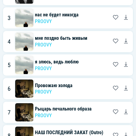
нас не будет никогда
3
PROOVY
мне поздно быть живым
4
PROOVY
я злюсь, ведь люблю
5
PROOVY
Провожаю холода
6
PROOVY
Рыцарь печального образа
7
PROOVY
НАШ ПОСЛЕДНИЙ ЗАКАТ (Outro)
8