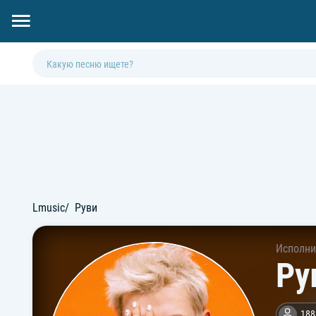
Lmusic
Руви
Исполни
Ру
188