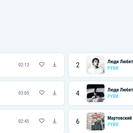
Люди Любят
2
02:12
РУВИ
Люди Любят
4
03:05
РУВИ
Мартовский 
6
02:45
РУВИ