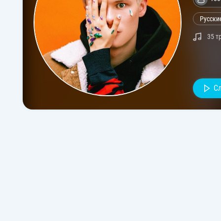
Русски
35 т
С