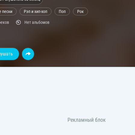
е песни
Рэп и хип-хоп
Поп
Рок
реков
Нет альбомов
лушать