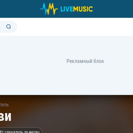
тель
ви
81 слушатель за месяц