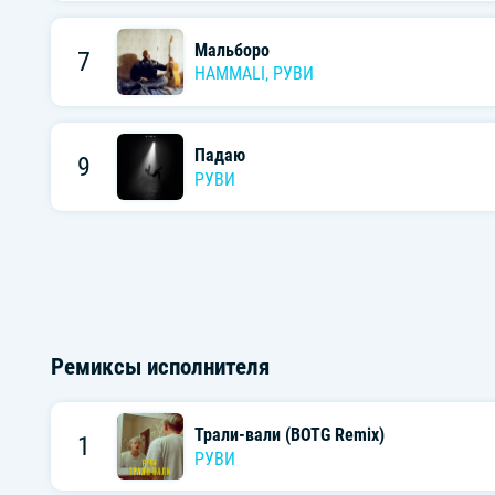
Мальборо
7
HAMMALI
,
РУВИ
Падаю
9
РУВИ
Ремиксы исполнителя
Трали-вали (BOTG Remix)
1
РУВИ