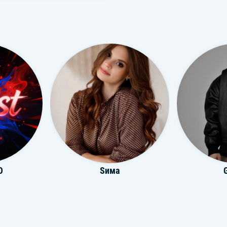
O
Sима