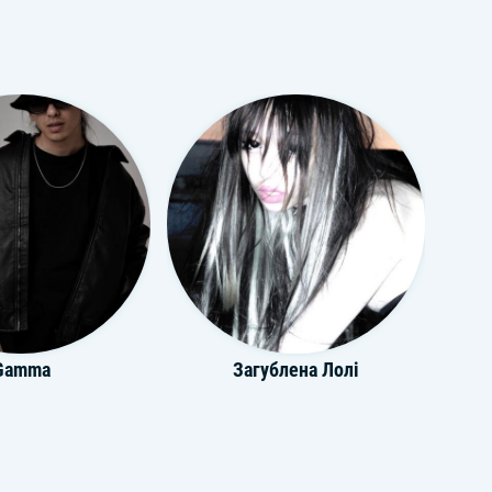
Gamma
Загублена Лолі