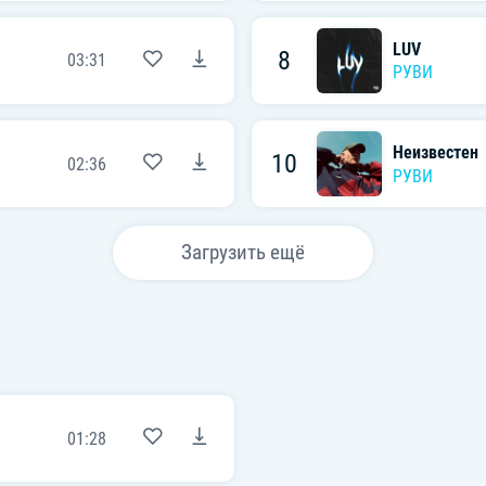
LUV
8
03:31
РУВИ
Неизвестен
10
02:36
РУВИ
Загрузить ещё
01:28