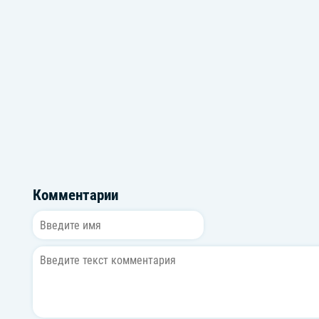
GOMMORO
AkTayJO
Комментарии