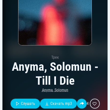
Трек
Anyma, Solomun -
Till I Die
Anyma
,
Solomun
Слушать
Скачать mp3
4