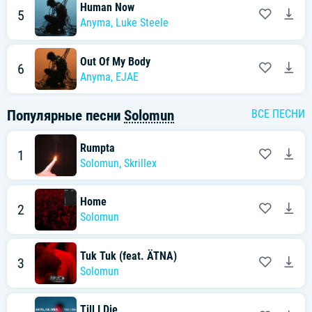
Human Now
5
Anyma
,
Luke Steele
Out Of My Body
6
Anyma
,
EJAE
Популярные песни
Solomun
ВСЕ ПЕСНИ
Rumpta
1
Solomun
,
Skrillex
Home
2
Solomun
Tuk Tuk (feat. ÄTNA)
3
Solomun
Till I Die