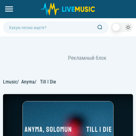
Dark
Mod
Lmusic
Anyma
Till I Die