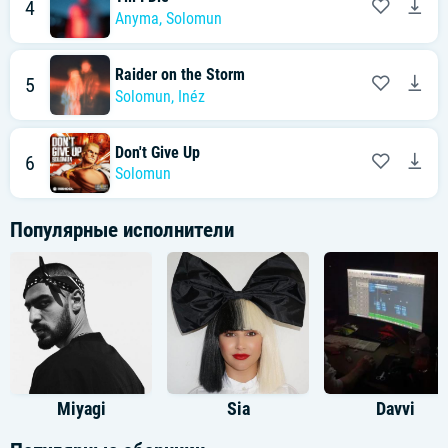
4
Anyma
,
Solomun
Raider on the Storm
5
Solomun
,
Inéz
Don't Give Up
6
Solomun
Популярные исполнители
Miyagi
Sia
Davvi