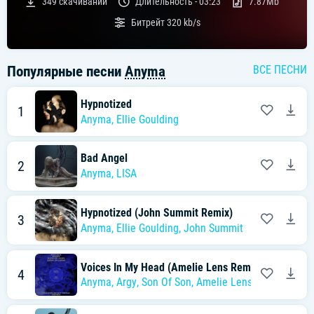
349
скачиваний
Длительность -
03:23
7.87Mb
Битрейт
320 kb/s
Популярные песни
Anyma
ВСЕ ПЕСНИ
Hypnotized
1
Anyma
,
Ellie Goulding
Bad Angel
2
Anyma
,
LISA
Hypnotized (John Summit Remix)
3
Anyma
,
Ellie Goulding
,
John Summit
Voices In My Head (Amelie Lens Remix)
4
Anyma
,
Argy
,
Son Of Son
,
Amelie Lens