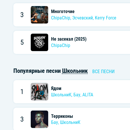
Многоточие
3
ChipaChip
,
Эсчевский
,
Kerry Force
Не засекал (2025)
5
ChipaChip
Популярные песни
Школьник
ВСЕ ПЕСНИ
Ядом
1
ШкольниК
,
Бау
,
ALITA
Терриконы
3
Бау
,
ШкольниК