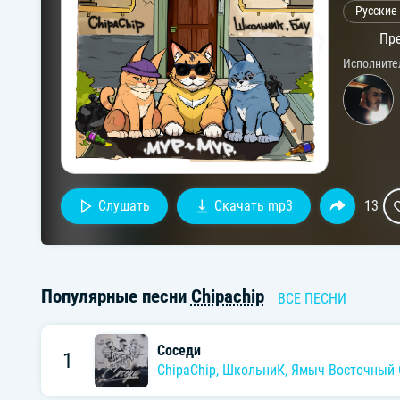
Русские
Пре
Исполните
Слушать
Скачать mp3
13
Популярные песни
Chipachip
ВСЕ ПЕСНИ
Соседи
1
ChipaChip
,
ШкольниК
,
Ямыч Восточный 