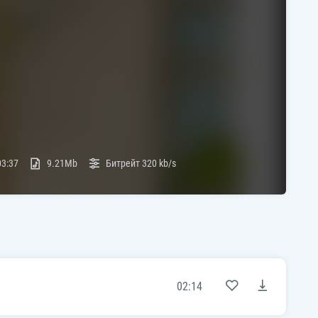
03:37
9.21Mb
Битрейт
320 kb/s
02:14