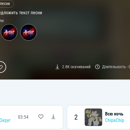
 песни
дложить текст песни
ли:
2.8K
скачиваний
Длительность -
Всю ночь
2
03:54
Округ
ChipaChip