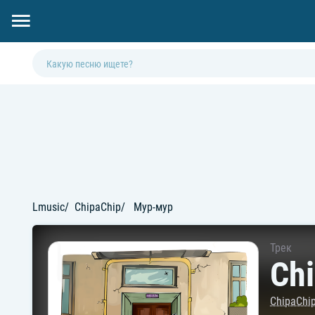
Lmusic
ChipaChip
Мур-мур
Трек
Ch
ChipaChi