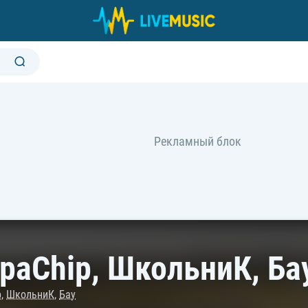
ipaChip, ШкольниК, Ба
p
,
ШкольниК
,
Бау