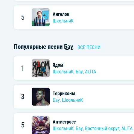
Ангелок
5
ШкольниК
Популярные песни
Бау
ВСЕ ПЕСНИ
Ядом
1
ШкольниК
,
Бау
,
ALITA
Терриконы
3
Бау
,
ШкольниК
Антистресс
5
ШкольниК
,
Бау
,
Восточный округ
,
ALITA