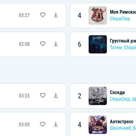
Моя Римска
4
03:27
ChipaChip
Грустный рэ
6
02:08
Татем
,
Chipa
Соседи
2
03:23
ChipaChip
,
Ш
Антистресс
4
03:05
ШкольниК
,
Б