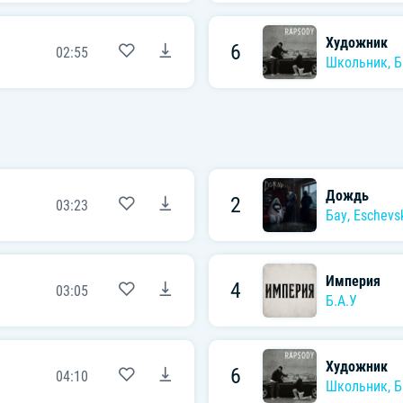
Художник
6
02:55
Школьник
,
Б
Дождь
2
03:23
Бау
,
Eschevs
Империя
4
03:05
Б.А.У
Художник
6
04:10
Школьник
,
Б