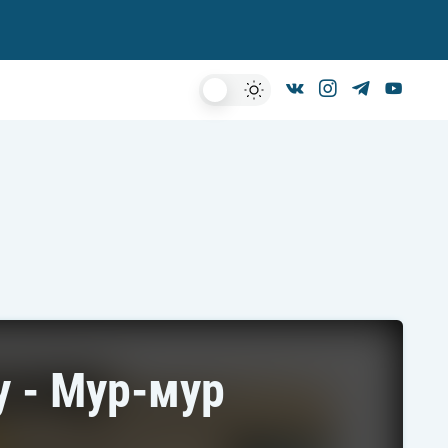
Dark
Mode
у - Мур-мур