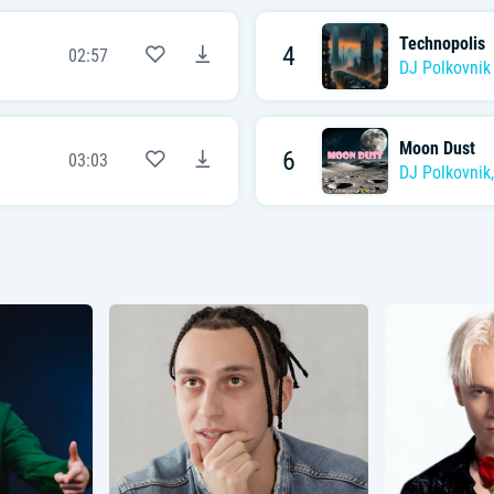
Technopolis
4
02:57
DJ Polkovnik
Moon Dust
6
03:03
DJ Polkovnik