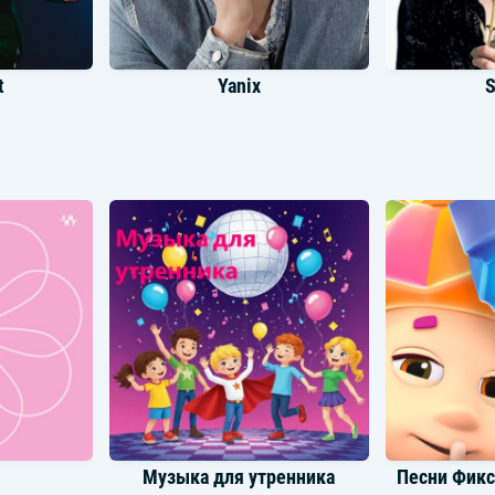
t
Yanix
S
Kolya Funk
М
Музыка для утренника