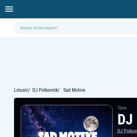
Lmusic
DJ Polkovnik
Sad Motive
Трек
DJ 
DJ Polkov