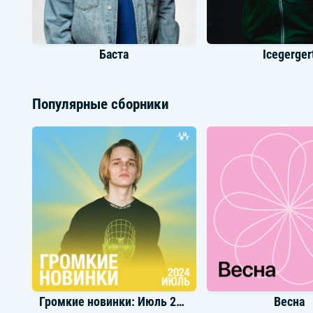
Баста
Icegerger
Популярные сборники
Polnalyubvi
Nemiga
Громкие новинки: Июль 2024
Весна