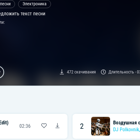
 песни
Электроника
дложить текст песни
ли:
472
скачивания
Длительность -
0
dit)
Воздушная 
2
02:36
DJ Polkovnik