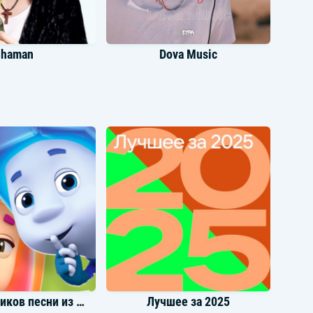
haman
Dova Music
охито
Maur
Песни Фиксиков песни из мультфильма
Лучшее за 2025