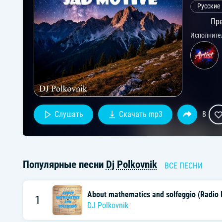
Русские
Пре
Исполните
Слушать
Скачать mp3
8
Популярные песни
Dj Polkovnik
ВСЕ ПЕСНИ
About mathematics and solfeggio (Radio E
1
DJ Polkovnik