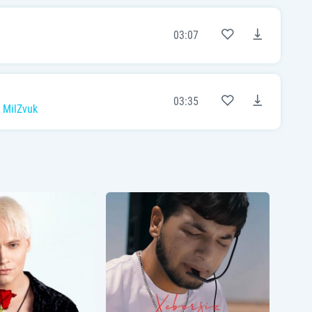
03:07
03:35
,
MilZvuk