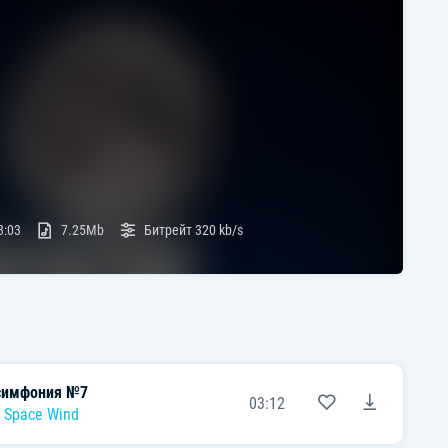
3:03
7.25Mb
Битрейт
320 kb/s
симфония №7
03:12
,
Space Wind