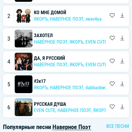
КО МНЕ ДОМОЙ
2
ЯКОРЪ
,
НАВЕРНОЕ ПОЭТ
,
лизо4ка
ЗАХОТЕЛ
3
НАВЕРНОЕ ПОЭТ
,
ЯКОРЪ
,
EVEN CUTE
ДА, Я РУССКИЙ
4
НАВЕРНОЕ ПОЭТ
,
ЯКОРЪ
,
EVEN CUTE
,
Ernest Merk
#2к17
5
ЯКОРЪ
,
НАВЕРНОЕ ПОЭТ
,
dabbackwood
РУССКАЯ ДУША
6
EVEN CUTE
,
НАВЕРНОЕ ПОЭТ
,
ЯКОРЪ
,
DERZK069
Популярные песни
Наверное Поэт
ВСЕ ПЕСНИ