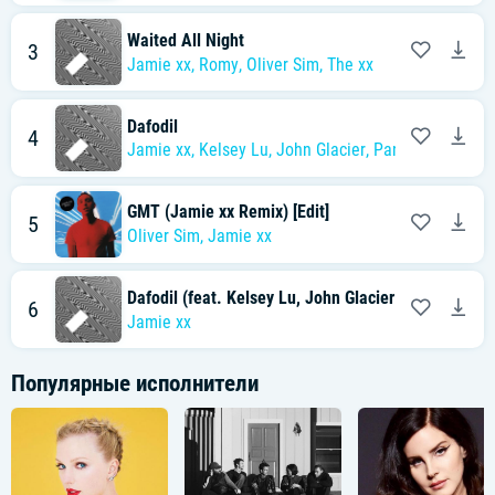
Waited All Night
3
Jamie xx
,
Romy
,
Oliver Sim
,
The xx
Dafodil
4
Jamie xx
,
Kelsey Lu
,
John Glacier
,
Panda Bear
GMT (Jamie xx Remix) [Edit]
5
Oliver Sim
,
Jamie xx
Dafodil (feat. Kelsey Lu, John Glacier & Panda Bear
6
Jamie xx
Популярные исполнители