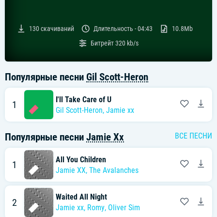
130
скачиваний
Длительность -
04:43
10.8Mb
Битрейт
320 kb/s
Популярные песни
Gil Scott-Heron
I'll Take Care of U
1
Gil Scott-Heron
,
Jamie xx
Популярные песни
Jamie Xx
ВСЕ ПЕСНИ
All You Children
1
Jamie XX
,
The Avalanches
Waited All Night
2
Jamie xx
,
Romy
,
Oliver Sim