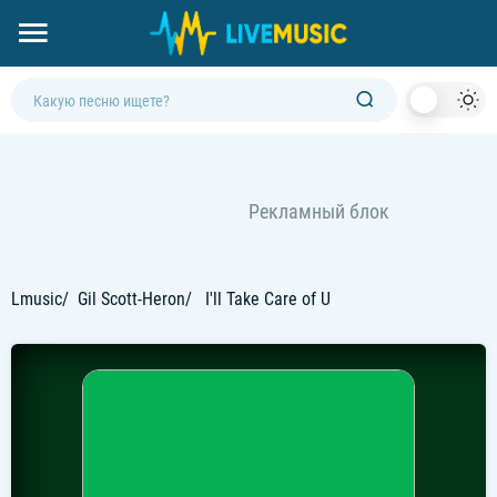
Dark
Mod
Lmusic
Gil Scott-Heron
I'll Take Care of U