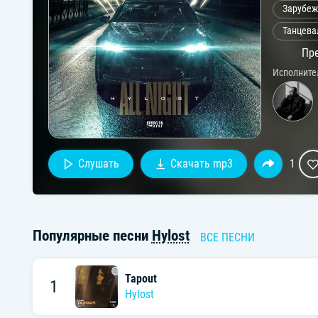
Зарубеж
Танцева
Пре
Исполните
Слушать
Скачать mp3
1
Популярные песни
Hylost
ВСЕ ПЕСНИ
Tapout
1
Hylost