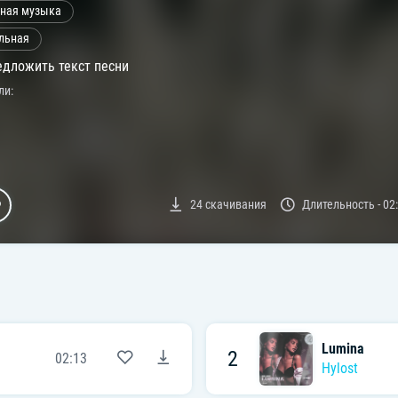
ная музыка
льная
дложить текст песни
ли:
24
скачивания
Длительность -
02
Lumina
2
02:13
Hylost