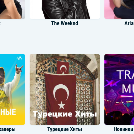
x
The Weeknd
Aria
Lana Del Rey
Brit
каверы
Турецкие Хиты
Новинки