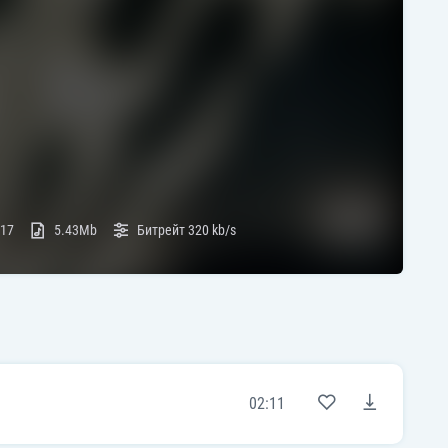
:17
5.43Mb
Битрейт
320 kb/s
02:11