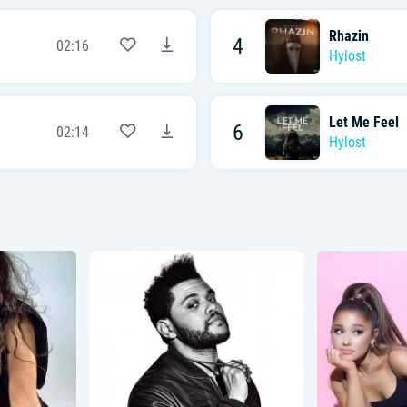
Rhazin
4
02:16
Hylost
Let Me Feel
6
02:14
Hylost