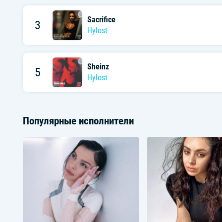
Sacrifice
3
Hylost
Sheinz
5
Hylost
Популярные исполнители