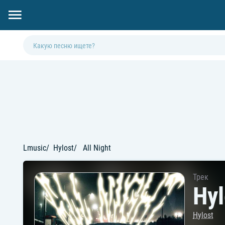
Lmusic
Hylost
All Night
Трек
Hyl
Hylost