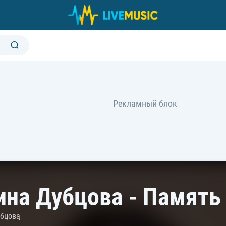
ина Дубцова - Память
убцова