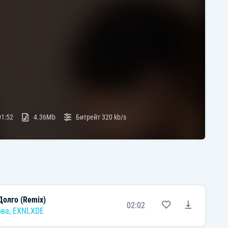
01:52
4.36Mb
Битрейт
320 kb/s
олго (Remix)
02:02
ова
,
EXNLXDE