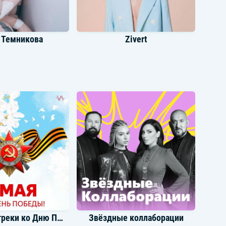
 Темникова
Zivert
e Limba
Баста
Советские треки ко Дню Победы
Звёздные коллаборации