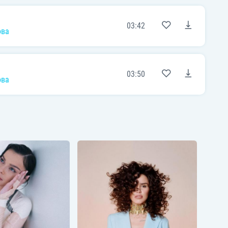
03:42
ова
03:50
ова