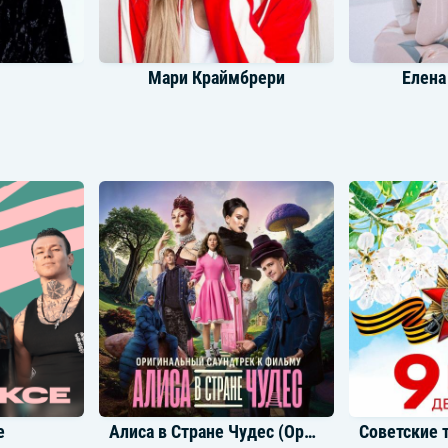
Мари Краймбрери
Елена
би
Мот
Th
е
Алиса в Стране Чудес (Оригинальный саундтреки к фильму)