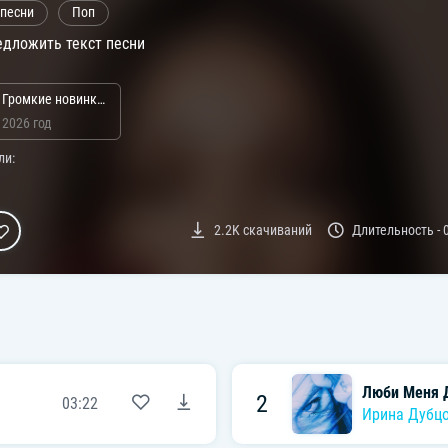
 песни
Поп
дложить текст песни
Громкие новинки: Апрель 2026
2026 год
ли:
2.2K
скачиваний
Длительность -
Люби Меня Д
2
03:22
Ирина Дубц