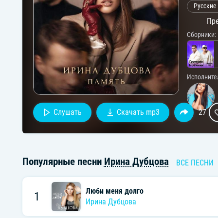
Русские
Пре
Сборники:
Исполните
Слушать
Скачать mp3
27
Популярные песни
Ирина Дубцова
ВСЕ ПЕСНИ
Люби меня долго
1
Ирина Дубцова