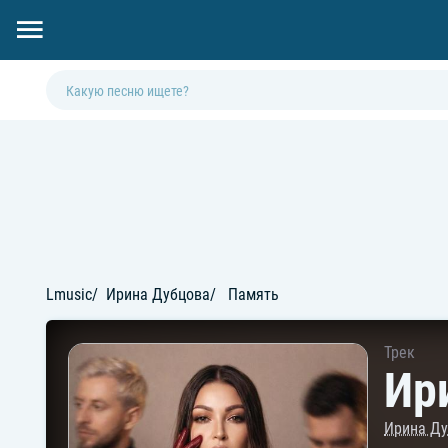
Lmusic
Ирина Дубцова
Память
Трек
Ир
Ирина Д