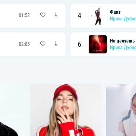
Факт
4
01:52
Ирина Дубц
Не целуешь
6
02:05
Ирина Дубц