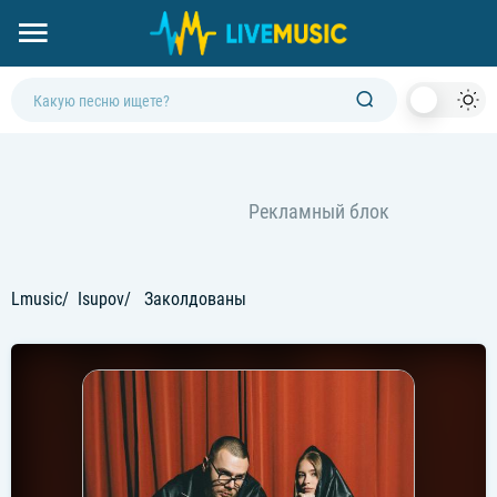
Dark
Mod
Lmusic
Isupov
Заколдованы