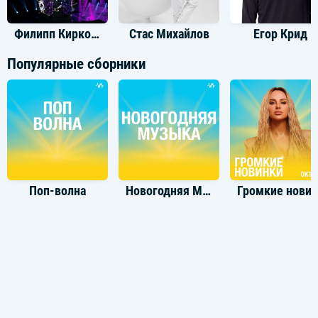
Филипп Киркоров
Стас Михайлов
Егор Крид
Популярные сборники
Поп-волна
Новогодняя Музыка
Громкие новинки: Окт