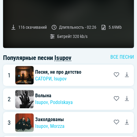
116
скачиваний
Длительность -
02:26
5.69Mb
Битрейт
320 kb/s
Популярные песни
Isupov
ВСЕ ПЕСНИ
Песня, не про детство
1
САТОРИ
,
Isupov
Волына
2
Isupov
,
Podolskaya
Заколдованы
3
Isupov
,
Morzza