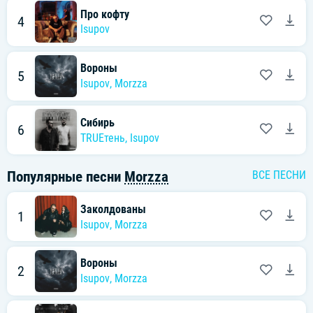
Про кофту
4
Isupov
Вороны
5
Isupov
,
Morzza
Сибирь
6
TRUEтень
,
Isupov
Популярные песни
Morzza
ВСЕ ПЕСНИ
Заколдованы
1
Isupov
,
Morzza
Вороны
2
Isupov
,
Morzza