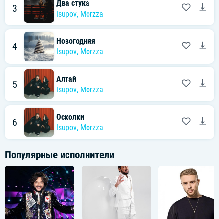
Два стука
3
Isupov
,
Morzza
Новогодняя
4
Isupov
,
Morzza
Алтай
5
Isupov
,
Morzza
Осколки
6
Isupov
,
Morzza
Популярные исполнители