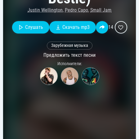
Justin Wellington
,
Pedro Capo
,
Small Jam
Слушать
Скачать mp3
14
Зарубежная музыка
Предложить текст песни
Исполнители: