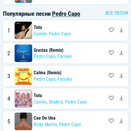
Популярные песни
Pedro Capo
ВСЕ ПЕСНИ
Tutu
1
Camilo
,
Pedro Capo
Gracias (Remix)
2
Pedro Capo
,
Farruko
Calma (Remix)
3
Pedro Capó
,
Farruko
Tutu
4
Camilo
,
Shakira
,
Pedro Capó
Cae De Una
5
Ricky Martin
,
Pedro Capó