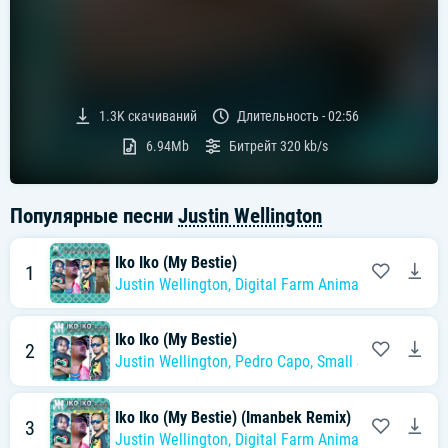
1.3K
скачиваний
Длительность -
02:56
6.94Mb
Битрейт
320 kb/s
Популярные песни
Justin Wellington
Iko Iko (My Bestie)
1
Justin Wellington
,
Digital Farm Animals
,
Small Jam
Iko Iko (My Bestie)
2
Justin Wellington
,
Pedro Capo
,
Small Jam
Iko Iko (My Bestie) (Imanbek Remix)
3
Justin Wellington
,
Digital Farm Animals
,
Small Jam