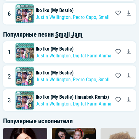
Iko Iko (My Bestie)
6
Justin Wellington
,
Pedro Capo
,
Small Jam
Популярные песни
Small Jam
Iko Iko (My Bestie)
1
Justin Wellington
,
Digital Farm Animals
,
Small Jam
Iko Iko (My Bestie)
2
Justin Wellington
,
Pedro Capo
,
Small Jam
Iko Iko (My Bestie) (Imanbek Remix)
3
Justin Wellington
,
Digital Farm Animals
,
Small Jam
Популярные исполнители