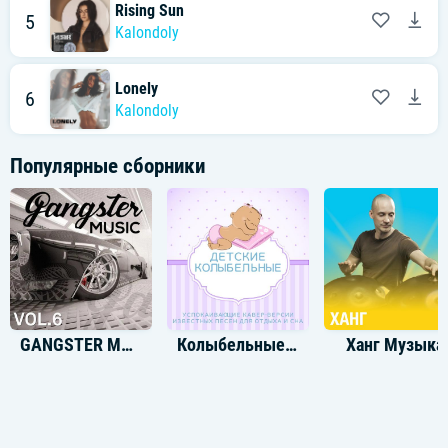
Rising Sun
5
Kalondoly
Lonely
6
Kalondoly
Популярные сборники
GANGSTER MUSIC, Vol. 6
Колыбельные треки
Ханг Музыка