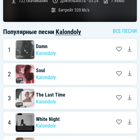
122
скачивания
Длительность -
03:24
7.86Mb
Битрейт
320 kb/s
Популярные песни
Kalondoly
ВСЕ ПЕСНИ
Damn
1
Kalondoly
Soul
2
Kalondoly
The Last Time
3
Kalondoly
White Night
4
Kalondoly