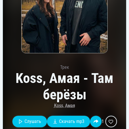
Трек
Koss, Амая - Там
берёзы
Koss
,
Амая
Слушать
Скачать mp3
1