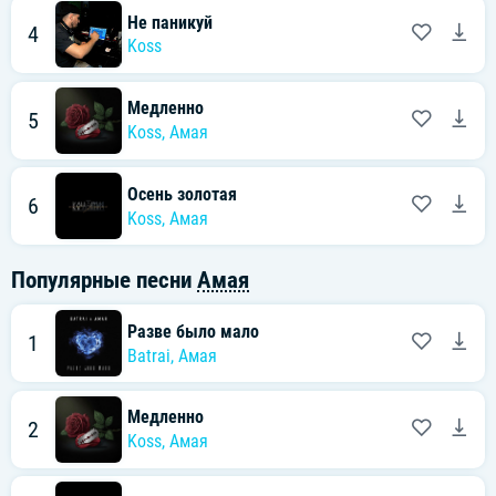
Не паникуй
4
Koss
Медленно
5
Koss
,
Амая
Осень золотая
6
Koss
,
Амая
Популярные песни
Амая
Разве было мало
1
Batrai
,
Амая
Медленно
2
Koss
,
Амая