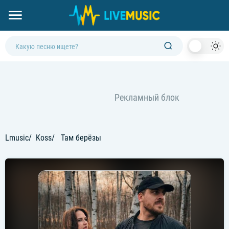
Dark
Mod
Lmusic
Koss
Там берёзы