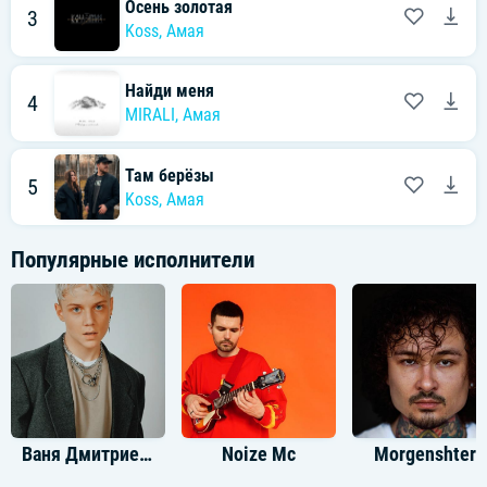
Осень золотая
3
Koss
,
Амая
Найди меня
4
MIRALI
,
Амая
Там берёзы
5
Koss
,
Амая
Популярные исполнители
Ваня Дмитриенко
Noize Mc
Morgenshtern