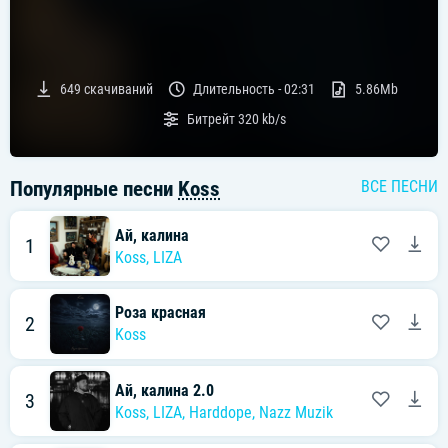
649
скачиваний
Длительность -
02:31
5.86Mb
Битрейт
320 kb/s
Популярные песни
Koss
ВСЕ ПЕСНИ
Ай, калина
1
Koss
,
LIZA
Роза красная
2
Koss
Ай, калина 2.0
3
Koss
,
LIZA
,
Harddope
,
Nazz Muzik