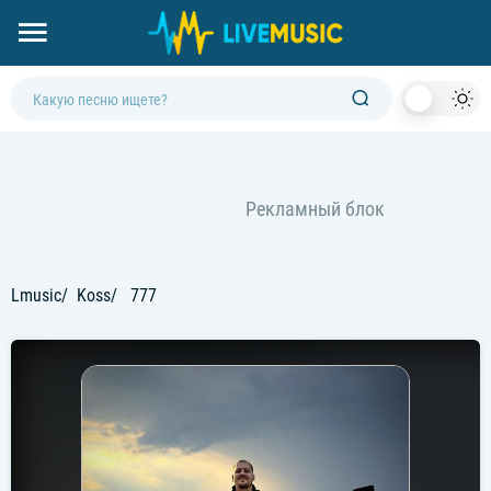
Dark
Mod
Lmusic
Koss
777