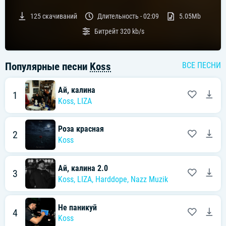
125
скачиваний
Длительность -
02:09
5.05Mb
Битрейт
320 kb/s
Популярные песни
Koss
ВСЕ ПЕСНИ
Ай, калина
1
Koss
,
LIZA
Роза красная
2
Koss
Ай, калина 2.0
3
Koss
,
LIZA
,
Harddope
,
Nazz Muzik
Не паникуй
4
Koss