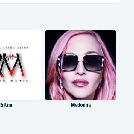
Riltim
Madonna