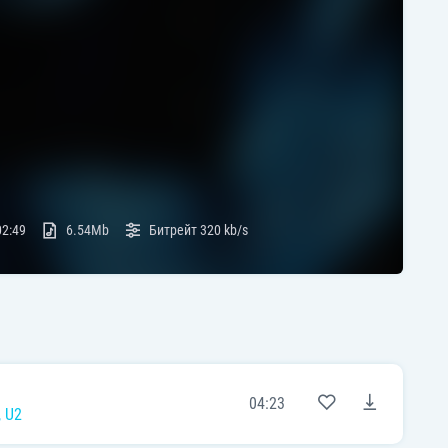
02:49
6.54Mb
Битрейт
320 kb/s
04:23
, U2