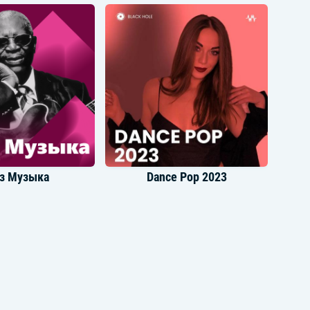
ua Lipa
Charli Xcx
з Музыка
Dance Pop 2023