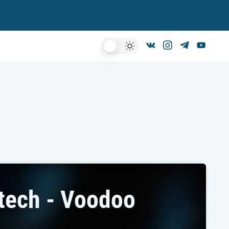
Dark
Mode
tech - Voodoo