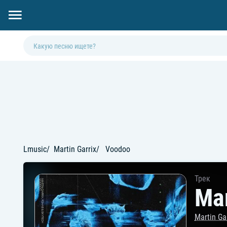
Lmusic
Martin Garrix
Voodoo
Трек
Mar
Martin Ga