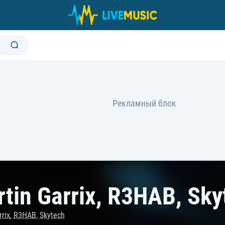
tin Garrix, R3HAB, Sky
rrix
,
R3HAB
,
Skytech