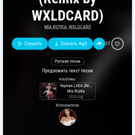
WXLDCARD)
MIA BOYKA
,
WXLDCARD
Слушать
Скачать mp3
37
Русские песни
Предложить текст песни
Альбомы:
Черная LADA (Remix)
Mia Boyka
2024 год
Исполнители: