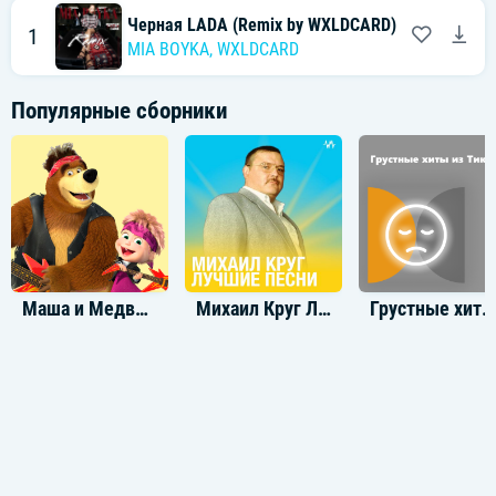
Черная LADA (Remix by WXLDCARD)
1
MIA BOYKA
,
WXLDCARD
Популярные сборники
Маша и Медведь песни из мультфильма
Михаил Круг Лучшие треки
Грустные хиты из ТикТока