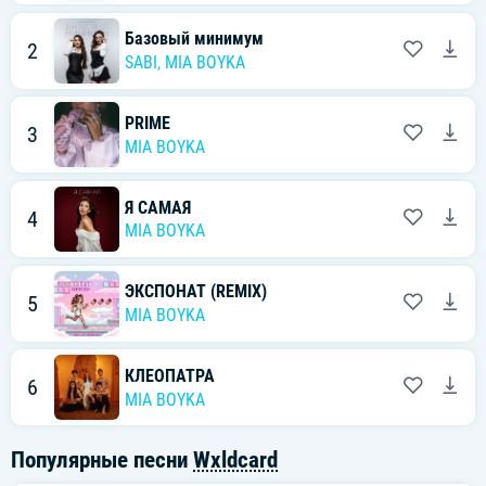
Базовый минимум
2
SABI
,
MIA BOYKA
PRIME
3
MIA BOYKA
Я САМАЯ
4
MIA BOYKA
ЭКСПОНАТ (REMIX)
5
MIA BOYKA
КЛЕОПАТРА
6
MIA BOYKA
Популярные песни
Wxldcard