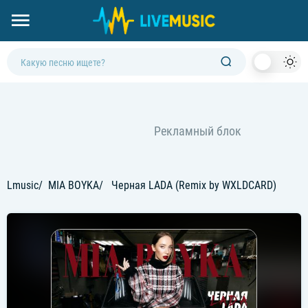
Dark
Mod
Lmusic
MIA BOYKA
Черная LADA (Remix by WXLDCARD)