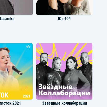
stasamka
Юг 404
eal Girl
Катя Лель
тисток 2021
Звёздные коллаборации