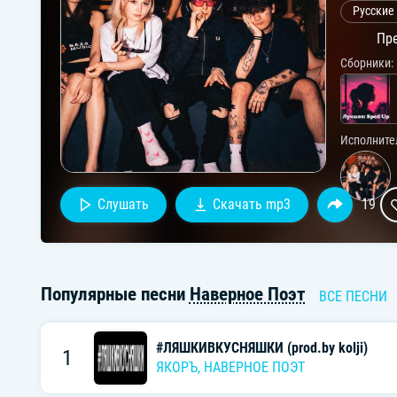
Русские
Пре
Сборники:
Исполните
Слушать
Скачать mp3
19
Популярные песни
Наверное Поэт
ВСЕ ПЕСНИ
#ЛЯШКИВКУСНЯШКИ (prod.by kolji)
1
ЯКОРЪ
,
НАВЕРНОЕ ПОЭТ