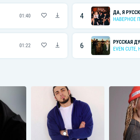
ДА, Я РУСС
4
01:40
НАВЕРНОЕ 
РУССКАЯ Д
6
01:22
EVEN CUTE
,