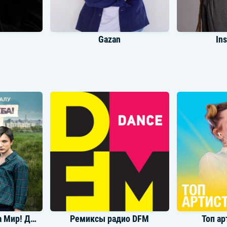
Gazan
In
Ольга Бузова
R
Музыка из сериала Мир! Дружба! Жвачка! Часть 2
Ремиксы радио DFM
Топ ар