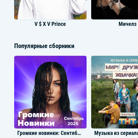
V $ X V Prince
Мичелз
Популярные сборники
Jaman T
POLI
Громкие новинки: Сентябрь 2025