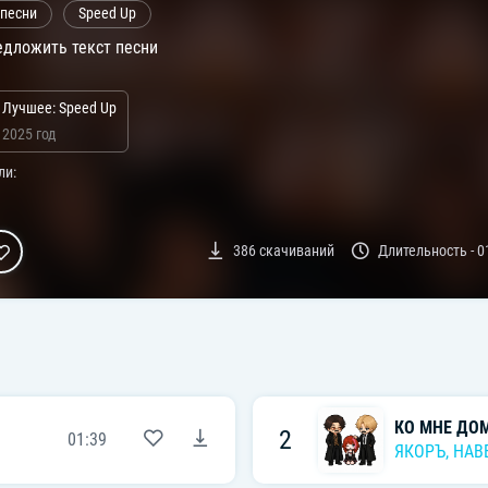
 песни
Speed Up
дложить текст песни
Лучшее: Speed Up
2025 год
ли:
386
скачиваний
Длительность -
0
КО МНЕ ДО
2
01:39
ЯКОРЪ
,
НАВ