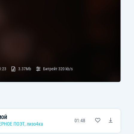
1:23
3.37Mb
Битрейт
320 kb/s
МОЙ
01:48
ЕРНОЕ ПОЭТ
,
лизо4ка