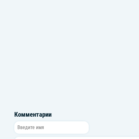
Советские треки ко Дню Победы
Весенняя му
Комментарии