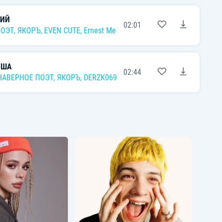
КИЙ
02:01
ПОЭТ
,
ЯКОРЪ
,
EVEN CUTE
,
Ernest Merkel
УША
02:44
НАВЕРНОЕ ПОЭТ
,
ЯКОРЪ
,
DERZK069