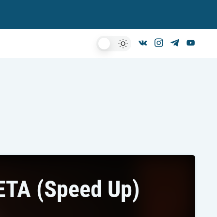
Dark
Mode
ТА (Speed Up)