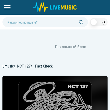
Dark
Mod
Lmusic
NCT 127
Fact Check