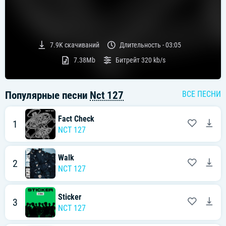
7.9K
скачиваний
Длительность -
03:05
7.38Mb
Битрейт
320 kb/s
Популярные песни
Nct 127
ВСЕ ПЕСНИ
Fact Check
1
NCT 127
Walk
2
NCT 127
Sticker
3
NCT 127