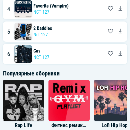
Favorite (Vampire)
4
NCT 127
2 Baddies
5
Nct 127
Gas
6
NCT 127
Популярные сборники
Rap Life
Фитнес ремиксы
Lofi Hip Hop