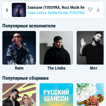
Завязали (TUSOVKA, Nazz Muzik Remix)
6
Саша Санта
,
Артём Качер
,
TUSOVKA
,
Nazz Muzik
Популярные исполнители
Raim
The Limba
Мот
Популярные сборники