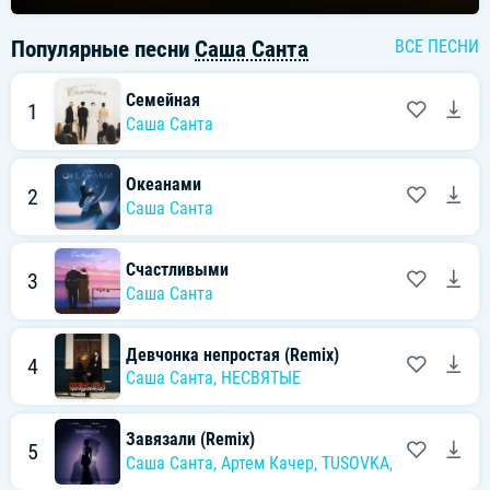
Популярные песни
Саша Санта
ВСЕ ПЕСНИ
Семейная
1
Саша Санта
Океанами
2
Саша Санта
Счастливыми
3
Саша Санта
Девчонка непростая (Remix)
4
Саша Санта
,
НЕСВЯТЫЕ
Завязали (Remix)
5
Саша Санта
,
Артем Качер
,
TUSOVKA
,
Nazz Muzik