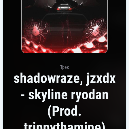
Трек
shadowraze, jzxdx
- skyline ryodan
(Prod.
trippythamine)