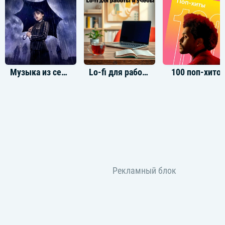
Всё, что держу в своих руках — это я сделал сам
Я не нуждаюсь в представлении, Jinada скам
Здесь пауки, мы поколение, со мной Рёдан
Музыка из сериала Уэнсдей
Lo-fi для работы и учёбы
100 поп-хито
Skyline узнает где ты, сука, нам не нужен скан (р-р-а)
Пауков целая стая, психопаты за рулём
За штурвал hikikomori, левый глаз залит огнём
Весь салон пропитан болью и я roll'ю прямо в нём
И под капотом 320, насладись последним днём, а
Это mindset от Бога, моё дыхание грома
Мои глаза видят пустых — это глаукома