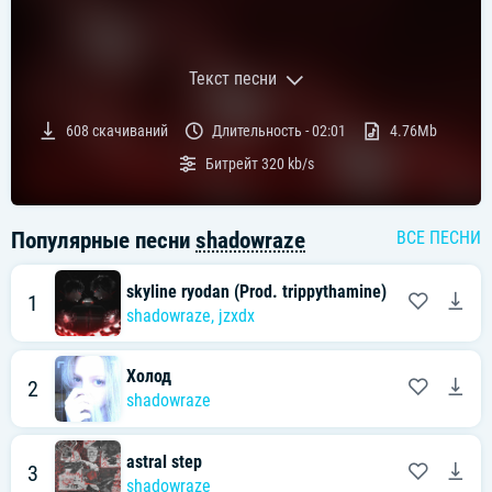
Текст песни
Текст песни:
608
скачиваний
Длительность -
02:01
4.76Mb
kyline ryodan Да это же Midix!
Битрейт
320 kb/s
Trippy, cookin' that shit up again
すみません〜！
Популярные песни
shadowraze
ВСЕ ПЕСНИ
迷子になっていて遅れてしまいました
skyline ryodan (Prod. trippythamine)
1
篠原さんの下っ端の鈴屋柔造です！
shadowraze
,
jzxdx
Холод
Walk into your house
2
shadowraze
Now blow your door and blow your asshole
Walk into your house
astral step
3
shadowraze