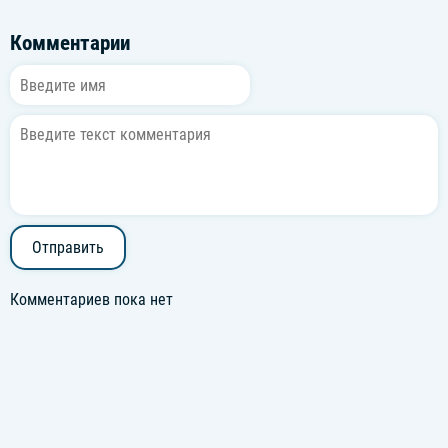
Это mindset от Бога (Бога), моё дыхание грома
Комментарии
Мои гла-, мои гла- видят пустых, глаук-
Проклятый ублюдок, на мне метка паука
12 лап на моей шее, подо мной крови река
Полный бак залитый в Sky'е, по мне плачут небеса
Клеймо четвёрки на спине и труппа, скрытая в тенях
Отправить
Я ебанутый на голову, скорость ударила в голову
Комментариев пока нет
Будешь пиздеть — с корнями вырву твою голову
Я ебанутый на голову, скорость ударила в голову
Будешь пиздеть — с корнями вырву твою голову