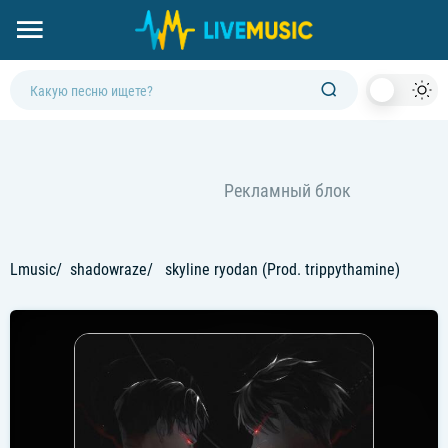
Dark
Mod
Lmusic
shadowraze
skyline ryodan (Prod. trippythamine)