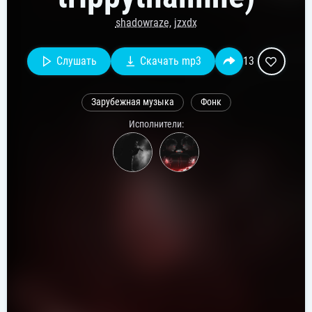
shadowraze
,
jzxdx
Слушать
Скачать mp3
13
Зарубежная музыка
Фонк
Исполнители: