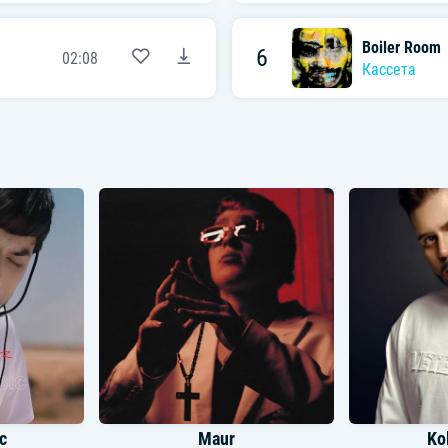
Boiler Room
6
02:08
Кассета
c
Maur
Ko