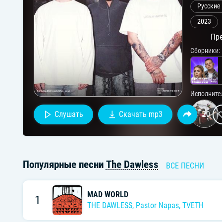
Русские
2023
Пре
Сборники:
Исполните
Слушать
Скачать mp3
20
Популярные песни
The Dawless
ВСЕ ПЕСНИ
MAD WORLD
1
THE DAWLESS
,
Pastor Napas
,
TVETH