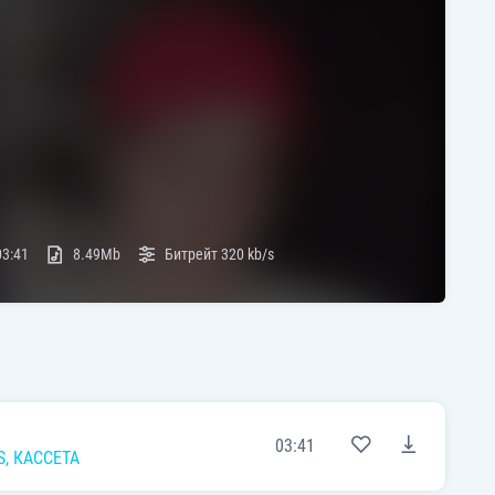
03:41
8.49Mb
Битрейт
320 kb/s
03:41
S
,
КАССЕТА