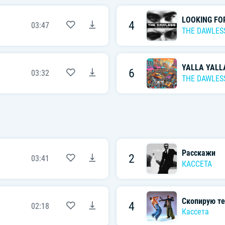
LOOKING FO
4
03:47
THE DAWLES
YALLA YALL
6
03:32
THE DAWLES
Расскажи
2
03:41
КАССЕТА
Скопирую те
4
02:18
Кассета