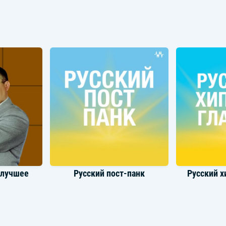
ки
Saluki
 лучшее
Русский пост-панк
Русский х