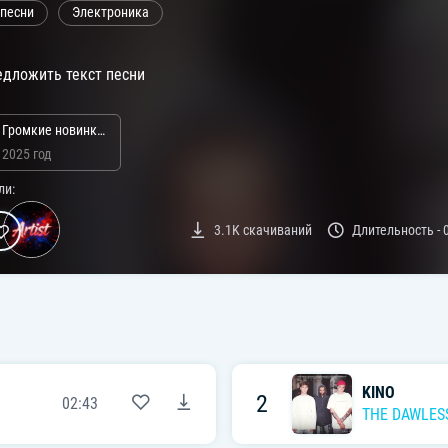
 песни
Электроника
дложить текст песни
Громкие новинки: Январь 2025
2025 год
ли:
3.1K
скачиваний
Длительность -
KINO
2
02:43
THE DAWLES