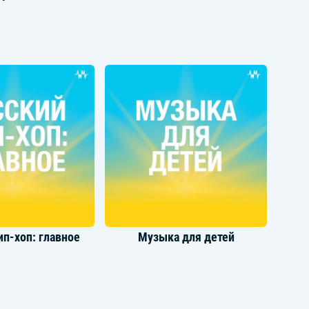
Бьянка
Akmalov
ип-хоп: главное
Музыка для детей