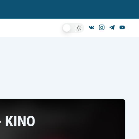
Dark
Mode
 KINO