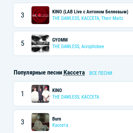
KINO (LAB Live с Антоном Беляевым)
3
THE DAWLESS
,
КАССЕТА
,
Therr Maitz
GYOMM
5
THE DAWLESS
,
Acrophobee
Популярные песни
Кассета
ВСЕ ПЕСНИ
KINO
1
THE DAWLESS
,
КАССЕТА
Burn
3
Кассета