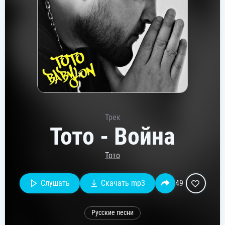
Трек
Тото - Война
Тото
Слушать
Скачать mp3
49
Русские песни