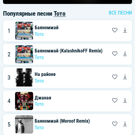
Популярные песни
Тото
ВСЕ ПЕСНИ
Баяноммай
1
Тото
Баяноммай (KalashnikoFF Remix)
2
Тото
На районе
3
Тото
Джаная
4
Тото
Баяноммай (Moroof Remix)
5
Тото