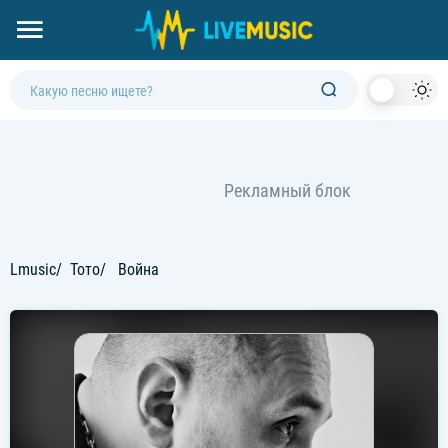
Dark
Mod
Lmusic
Тото
Война