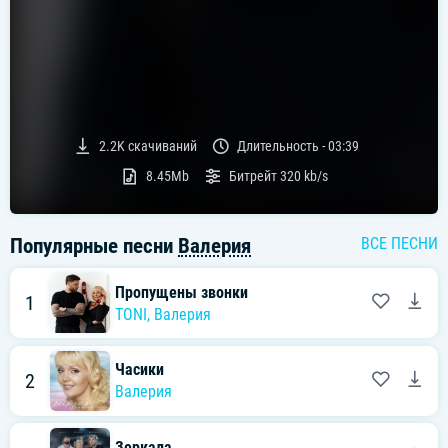
2.2K
скачиваний
Длительность -
03:39
8.45Mb
Битрейт
320 kb/s
Популярные песни
Валерия
ВСЕ ПЕСНИ
Пропущены звонки
1
TONI
,
Валерия
Часики
2
Валерия
Зеркала