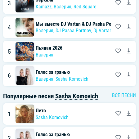
3
Kamazz
,
Валерия
,
Red Square
Мы вместе DJ Vartan & DJ Pasha Portnov AKA Hit
4
Валерия
,
DJ Pasha Portnov
,
Dj Vartan
Пьяная 2026
5
Валерия
Голос за гранью
6
Валерия
,
Sasha Komovich
Популярные песни
Sasha Komovich
ВСЕ ПЕСНИ
Лето
1
Sasha Komovich
Голос за гранью
2