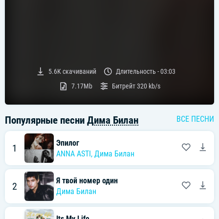
5.6K
скачиваний
Длительность -
03:03
7.17Mb
Битрейт
320 kb/s
Популярные песни
Дима Билан
ВСЕ ПЕСНИ
Эпилог
1
ANNA ASTI
,
Дима Билан
Я твой номер один
2
Дима Билан
Its My Life