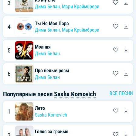
3
Дима Билан
,
Мари Краймбрери
Ты Не Моя Пара
4
Дима Билан
,
Мари Краймбрери
Молния
5
Дима Билан
Про белые розы
6
Дима Билан
Популярные песни
Sasha Komovich
ВСЕ ПЕСНИ
Лето
1
Sasha Komovich
Голос за гранью
2