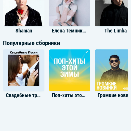
Shaman
Елена Темникова
The Limba
Популярные сборники
Свадебные треки
Поп-хиты этой зимы
Громкие новинки: Фев