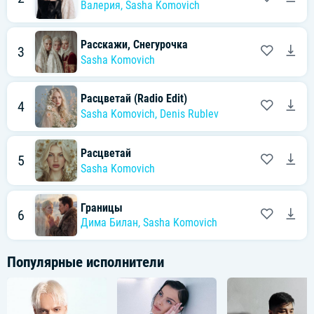
Валерия
,
Sasha Komovich
Расскажи, Снегурочка
3
Sasha Komovich
Расцветай (Radio Edit)
4
Sasha Komovich
,
Denis Rublev
Расцветай
5
Sasha Komovich
Границы
6
Дима Билан
,
Sasha Komovich
Популярные исполнители