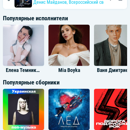
Денис Майданов
,
Всероссийский сводный «Хор 
Популярные исполнители
Елена Темникова
Mia Boyka
Ваня Дм
Популярные сборники