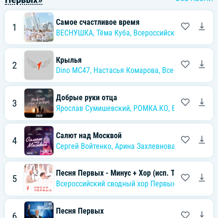
Самое счастливое время
1
ВЕСНУШКА
,
Тёма Куба
,
Всероссийский сводный 
Крылья
2
Dino MC47
,
Настасья Комарова
,
Всероссийский 
Добрые руки отца
3
Ярослав Сумишевский
,
РОМКА.КО
,
Всероссийски
Салют над Москвой
4
Сергей Войтенко
,
Арина Захлевнова
,
Всероссийс
Песня Первых - Минус + Хор (исп. Театр Домис
5
Всероссийский сводный хор Первых
,
Детский му
Песня Первых
6