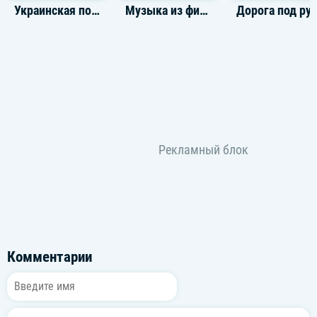
Украинская поп-музыка
Музыка из фильма Лед
Дорога под рус
Комментарии