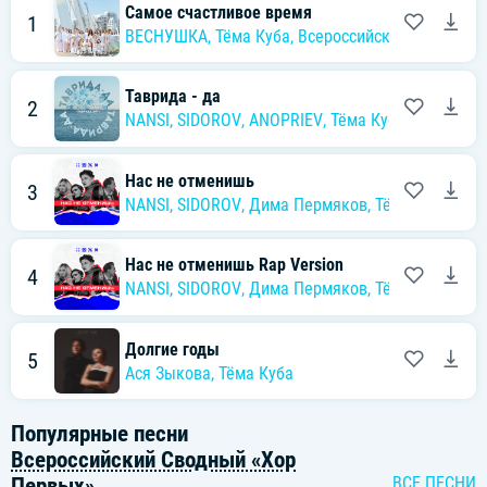
Самое счастливое время
1
ВЕСНУШКА
,
Тёма Куба
,
Всероссийский сводный 
Таврида - да
2
NANSI
,
SIDOROV
,
ANOPRIEV
,
Тёма Куба
,
Наталия 
Нас не отменишь
3
NANSI
,
SIDOROV
,
Дима Пермяков
,
Тёма Куба
,
сту
Нас не отменишь Rap Version
4
NANSI
,
SIDOROV
,
Дима Пермяков
,
Тёма Куба
,
сту
Долгие годы
5
Ася Зыкова
,
Тёма Куба
Популярные песни
Всероссийский Сводный «Хор
Первых»
ВСЕ ПЕСНИ