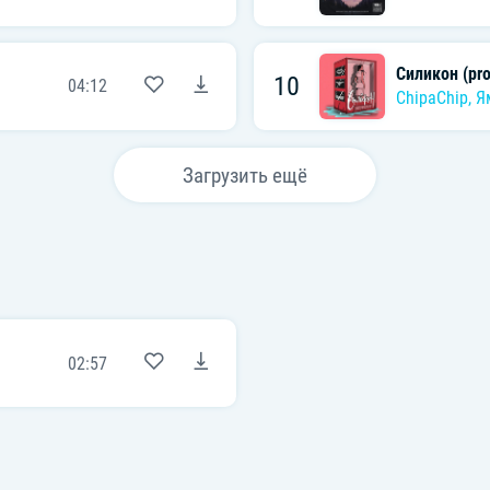
Силикон (pro
10
04:12
ChipaChip
,
Я
Загрузить ещё
02:57