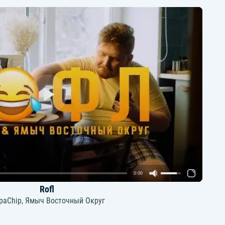
0:00
Rofl
paChip, Ямыч Восточный Округ