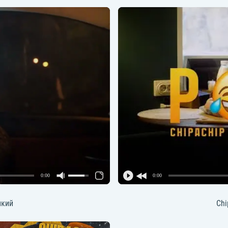
0:00
0:00
икий
Chi