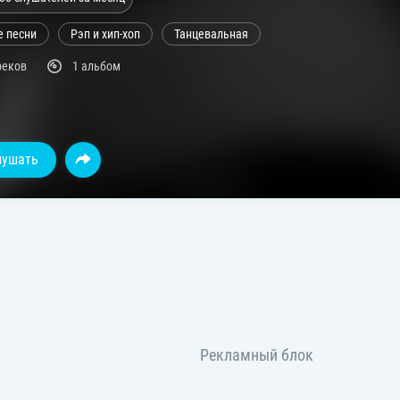
е песни
Рэп и хип-хоп
Танцевальная
реков
1 альбом
лушать