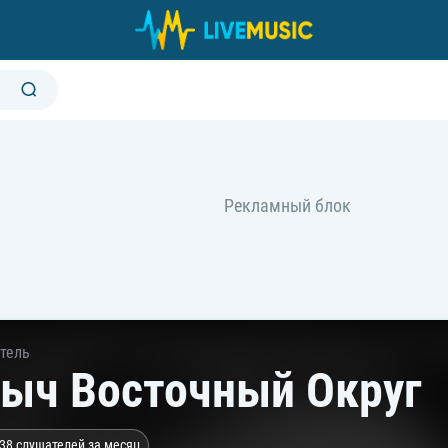
тель
ыч Восточный Округ
38 слушателей за месяц