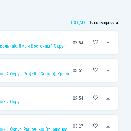
ПО ДАТЕ
По популярности
03:54
кольниК
,
Ямыч Восточный Округ
03:51
чный Округ
,
Pra(Killa'Gramm)
,
Красное Дерево
02:54
чный Округ
03:27
чный Округ
,
Рыночные Отношения