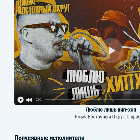
0:00
Люблю лишь хип-хоп
Ямыч Восточный Округ, Chipa
Популярные исполнители