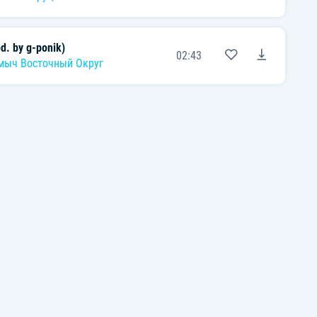
d. by g-ponik)
02:43
мыч Восточный Округ