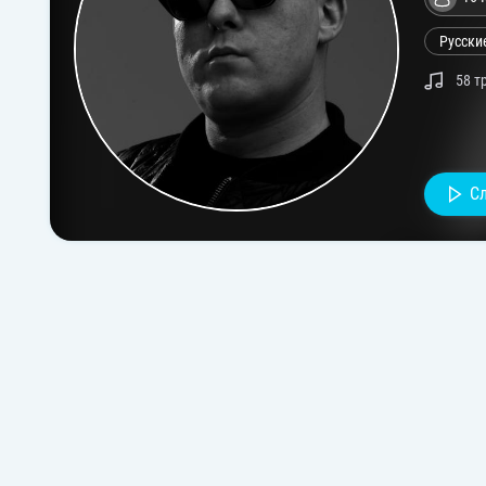
Русски
58 т
С