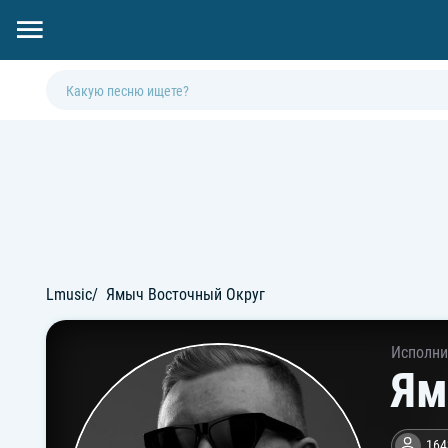
Lmusic
Ямыч Восточный Округ
Исполни
Ям
164