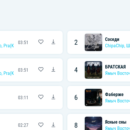
Соседи
2
03:51
о
,
Pra(Killa'Gramm)
ChipaChip
,
Ш
БРАТСКАЯ
4
03:51
о
,
Pra(Killa'Gramm)
Ямыч Восто
Фаберже
6
03:11
Ямыч Восто
Ясные сны
8
02:27
Ямыч Восто