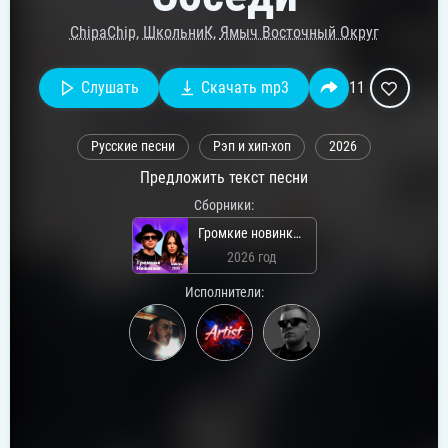
ChipaChip
,
ШкольниК
,
Ямыч Восточный Округ
Слушать
Скачать mp3
11
Русские песни
Рэп и хип-хоп
2026
Предложить текст песни
Сборники:
Громкие новинки: Июль 2026
2026 год
Исполнители: