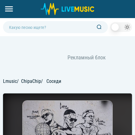
Dark
Mod
Lmusic
ChipaChip
Соседи