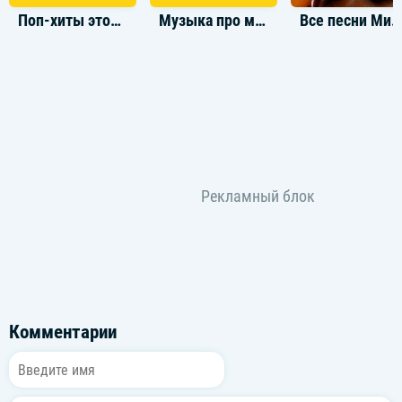
Поп-хиты этой зимы
Музыка про маму
Все песни Милюхин Сергей & Blogpoet
М
Комментарии