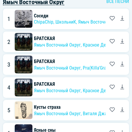
Ямыч Восточный Округ
ВСЕ ПЕСНИ
Соседи
1
ChipaChip
,
ШкольниК
,
Ямыч Восточный Округ
БРАТСКАЯ
2
Ямыч Восточный Округ
,
Красное Дерево
,
Pra(Kil
БРАТСКАЯ
3
Ямыч Восточный Округ
,
Pra(Killa'Gramm)
,
Красно
БРАТСКАЯ
4
Ямыч Восточный Округ
,
Красное Дерево
,
Pra(Kil
Кусты страха
5
Ямыч Восточный Округ
,
Виталя Джа
,
HSHpro
Ясные сны