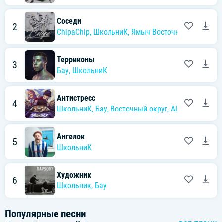
Соседи
2
ChipaChip
,
ШкольниК
,
Ямыч Восточный Округ
Терриконы
3
Бау
,
ШкольниК
Антистресс
4
ШкольниК
,
Бау
,
Восточный округ
,
ALITA
Ангелок
5
ШкольниК
Художник
6
Школьник
,
Бау
Популярные песни