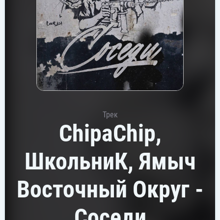
Трек
ChipaChip,
ШкольниК, Ямыч
Восточный Округ -
Соседи