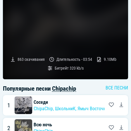
863
скачивания
Длительность -
03:54
9.10Mb
Битрейт
320 kb/s
Популярные песни
Chipachip
ВСЕ ПЕСНИ
Соседи
1
ChipaChip
,
ШкольниК
,
Ямыч Восточный Округ
Всю ночь
2