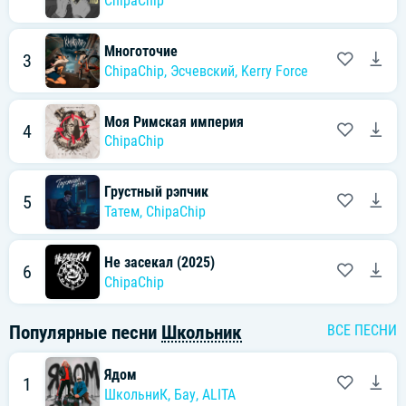
ChipaChip
Многоточие
3
ChipaChip
,
Эсчевский
,
Kerry Force
Моя Римская империя
4
ChipaChip
Грустный рэпчик
5
Татем
,
ChipaChip
Не засекал (2025)
6
ChipaChip
Популярные песни
Школьник
ВСЕ ПЕСНИ
Ядом
1
ШкольниК
,
Бау
,
ALITA