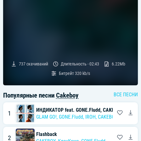
737
скачиваний
Длительность -
02:43
6.22Mb
Битрейт
320 kb/s
Популярные песни
Cakeboy
ВСЕ ПЕСНИ
ИНДИКАТОР feat. GONE.Fludd, CAKEBOY, IROH, Fl
1
GLAM GO!
,
GONE.Fludd
,
IROH
,
CAKEBOY
,
Flipper Fl
Flashback
2