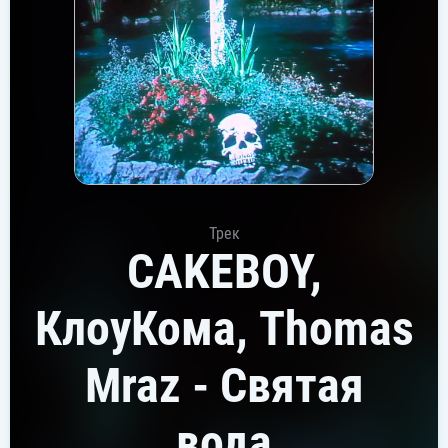
Трек
CAKEBOY,
КлоуКома, Thomas
Mraz - Святая
вода