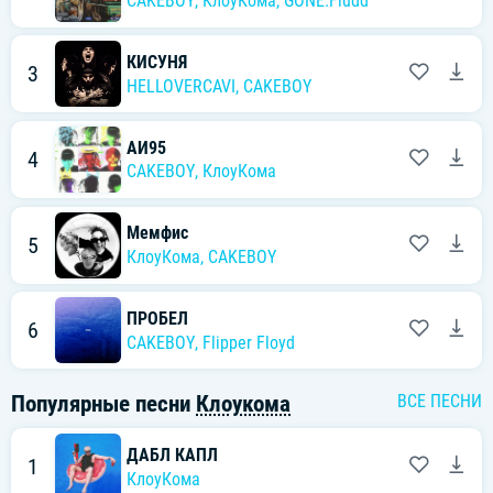
CAKEBOY
,
КлоуКома
,
GONE.Fludd
КИСУНЯ
3
HELLOVERCAVI
,
CAKEBOY
АИ95
4
CAKEBOY
,
КлоуКома
Мемфис
5
КлоуКома
,
CAKEBOY
ПРОБЕЛ
6
CAKEBOY
,
Flipper Floyd
Популярные песни
Клоукома
ВСЕ ПЕСНИ
ДАБЛ КАПЛ
1
КлоуКома