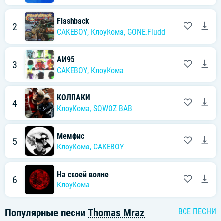
Flashback
2
CAKEBOY
,
КлоуКома
,
GONE.Fludd
АИ95
3
CAKEBOY
,
КлоуКома
КОЛПАКИ
4
КлоуКома
,
SQWOZ BAB
Мемфис
5
КлоуКома
,
CAKEBOY
На своей волне
6
КлоуКома
Популярные песни
Thomas Mraz
ВСЕ ПЕСНИ