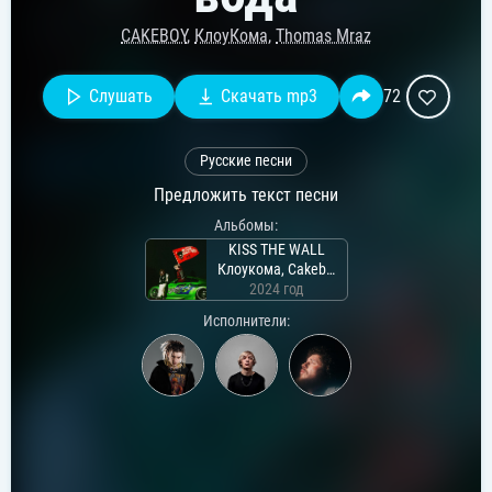
CAKEBOY
,
КлоуКома
,
Thomas Mraz
Слушать
Скачать mp3
72
Русские песни
Предложить текст песни
Альбомы:
KISS THE WALL
Клоукома, Cakeboy
2024 год
Исполнители: