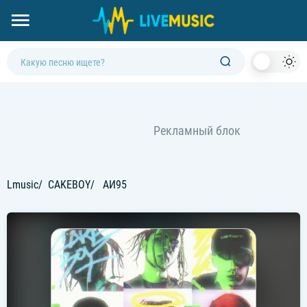
Dark
Mod
Lmusic
CAKEBOY
АИ95