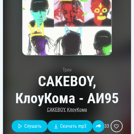
Трек
CAKEBOY,
КлоуКома - АИ95
CAKEBOY
,
КлоуКома
Слушать
Скачать mp3
33