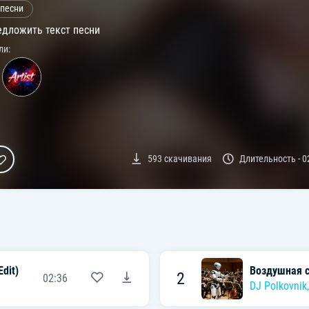
 песни
дложить текст песни
ли:
593
скачивания
Длительность -
0
dit)
Воздушная 
2
02:36
DJ Polkovnik