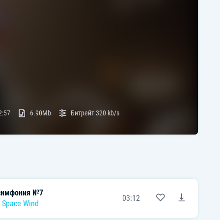
2:57
6.90Mb
Битрейт
320 kb/s
симфония №7
03:12
,
Space Wind