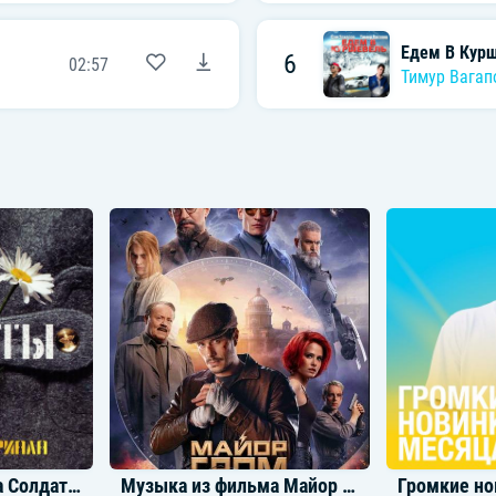
Едем В Кур
6
02:57
Тимур Вагап
Музыка из сериала Солдаты
Музыка из фильма Майор Гром: Игра