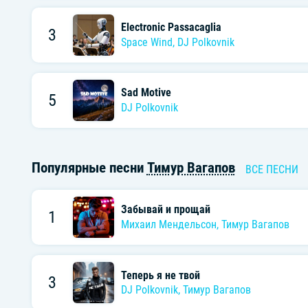
Electronic Passacaglia
3
Space Wind
,
DJ Polkovnik
Sad Motive
5
DJ Polkovnik
Популярные песни
Тимур Вагапов
ВСЕ ПЕСНИ
Забывай и прощай
1
Михаил Мендельсон
,
Тимур Вагапов
Теперь я не твой
3
DJ Polkovnik
,
Тимур Вагапов