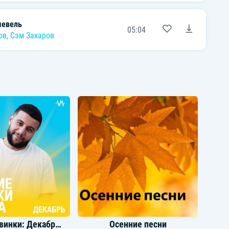
шевель
05:04
ов
,
Сэм Захаров
Громкие новинки: Декабрь 2022
Осенние песни