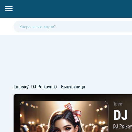
Lmusic
DJ Polkovnik
Выпускница
Трек
DJ
DJ Polkov