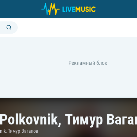
 Polkovnik, Тимур Ваг
nik
,
Тимур Вагапов