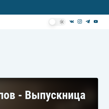
Dark
Mode
апов - Выпускница