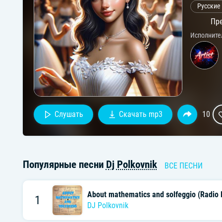
Русские
Пре
Исполните
Слушать
Скачать mp3
10
Популярные песни
Dj Polkovnik
ВСЕ ПЕСНИ
About mathematics and solfeggio (Radio E
1
DJ Polkovnik