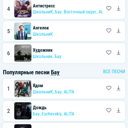
Антистресс
4
ШкольниК
,
Бау
,
Восточный округ
,
ALITA
Ангелок
5
ШкольниК
Художник
6
Школьник
,
Бау
Популярные песни
Бау
ВСЕ ПЕСНИ
Ядом
1
ШкольниК
,
Бау
,
ALITA
Дождь
2
Бау
,
Eschevskiy
,
ALITA