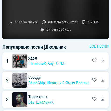
661
скачивание
Длительность -
02:40
6.26Mb
Битрейт
320 kb/s
Популярные песни
Школьник
ВСЕ ПЕСНИ
Ядом
1
ШкольниК
,
Бау
,
ALITA
Соседи
2
ChipaChip
,
ШкольниК
,
Ямыч Восточный Округ
Терриконы
3
Бау
,
ШкольниК