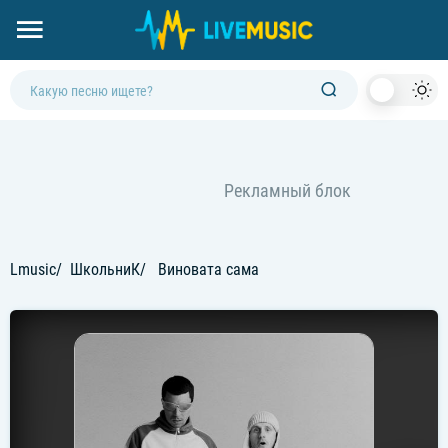
Dark
Mod
Lmusic
ШкольниК
Виновата сама