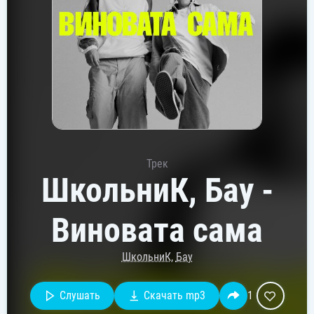
Трек
ШкольниК, Бау -
Виновата сама
ШкольниК
,
Бау
Слушать
Скачать mp3
1