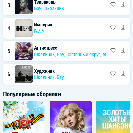
Терриконы
3
Бау
,
ШкольниК
Империя
4
Б.А.У
Антистресс
5
ШкольниК
,
Бау
,
Восточный округ
,
ALITA
Художник
6
Школьник
,
Бау
Популярные сборники