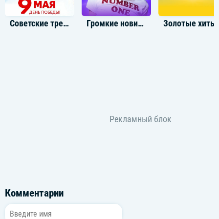
Советские треки ко Дню Победы
Громкие новинки: Декабрь 2024
Золотые
Комментарии